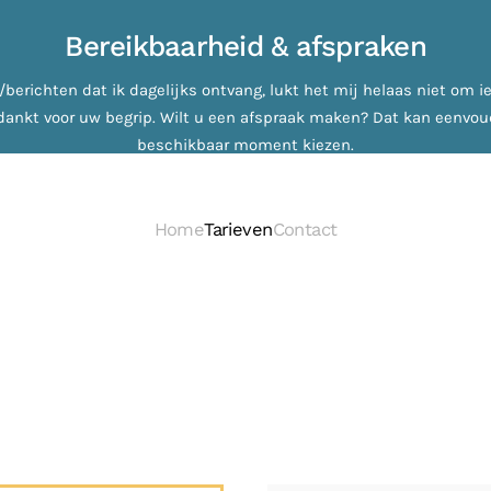
Bereikbaarheid & afspraken
richten dat ik dagelijks ontvang, lukt het mij helaas niet om iede
Bedankt voor uw begrip. Wilt u een afspraak maken? Dat kan eenvou
beschikbaar moment kiezen.
Home
Tarieven
Contact