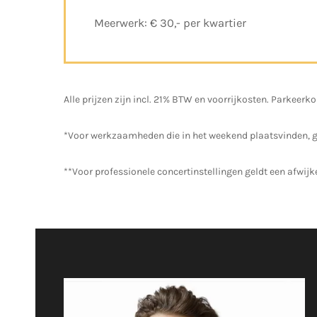
Meerwerk: € 30,- per kwartier
Alle prijzen zijn incl. 21% BTW en voorrijkosten. Parkeer
*Voor werkzaamheden die in het weekend plaatsvinden, geld
**Voor professionele concertinstellingen geldt een afwijk