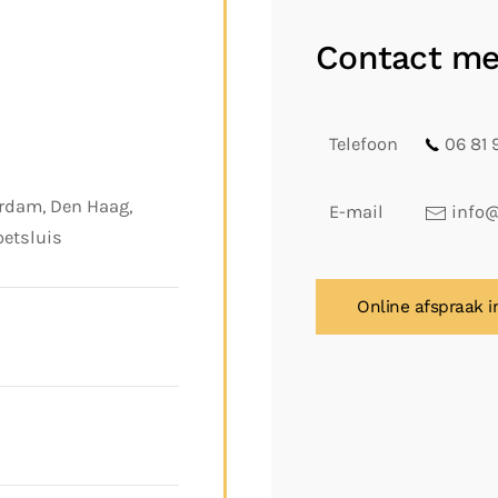
Contact me
Telefoon
06 81 
erdam, Den Haag,
E-mail
info@
oetsluis
Online afspraak 